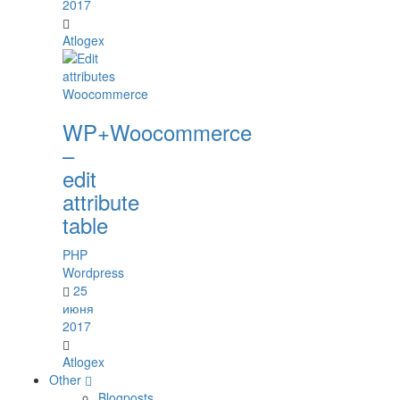
2017
Atlogex
WP+Woocommerce
–
edit
attribute
table
PHP
Wordpress
25
июня
2017
Atlogex
Other
Blogposts