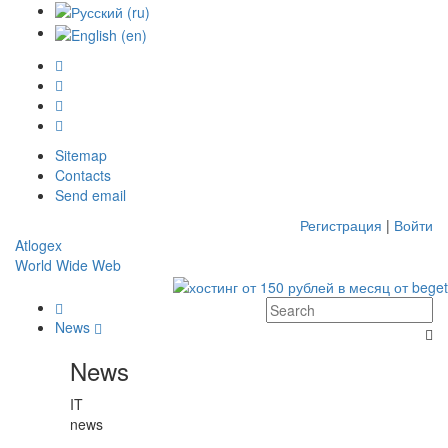
Sitemap
Contacts
Send email
Регистрация
|
Войти
Atlo
gex
World Wide Web
News
News
IT
news