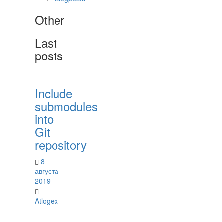
Other
Last
posts
Include
submodules
into
Git
repository
8
августа
2019
Atlogex