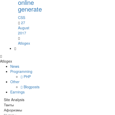
online
generate
CSS
27
August
2017
Atlogex
Atlo
gex
News
Programming
PHP
Other
Blogposts
Earnings
Site Analysis
Твиты
Афоризмы
Цитаты