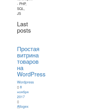
- PHP,
SQL,
JS
Last
posts
Простая
витрина
товаров
на
WordPress
Wordpress
8
ноября
2017
Atlogex