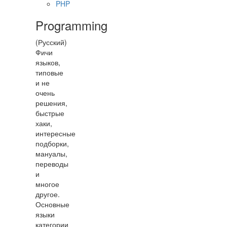
PHP
Programming
(Русский)
Фичи
языков,
типовые
и не
очень
решения,
быстрые
хаки,
интересные
подборки,
мануалы,
переводы
и
многое
другое.
Основные
языки
категории