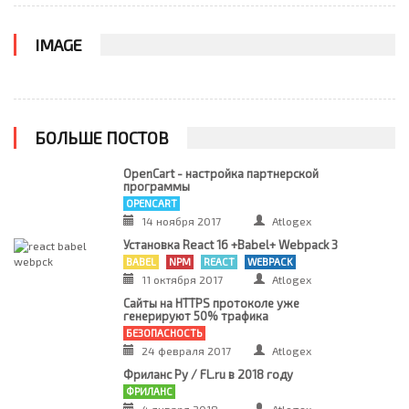
IMAGE
БОЛЬШЕ ПОСТОВ
OpenCart - настройка партнерской
программы
OPENCART
14 ноября 2017
Atlogex
Установка React 16 +Babel+ Webpack 3
BABEL
NPM
REACT
WEBPACK
11 октября 2017
Atlogex
Сайты на HTTPS протоколе уже
генерируют 50% трафика
БЕЗОПАСНОСТЬ
24 февраля 2017
Atlogex
Фриланс Ру / FL.ru в 2018 году
ФРИЛАНС