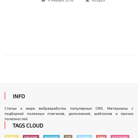
4 января 2018
Atlogex
INFO
Статьи о мире вебразработки, популярных CMS. Материалы с
подборкой полезных плагинов, дополнений, шаблонов и прочих
полезностей.
TAGS CLOUD
BABEL
DEVOPS
DOCKER
GIT
JQUERY
NPM
OCSTORE