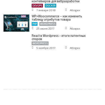
контейнеров для вебразработки
DEVOPS
DOCKER
7 января 2018
Atlogex
WP+Woocommerce – как изменить
таблицу атрибутов товара
PHP
WORDPRESS
25 июня 2017
Atlogex
React в Wordpress - итоги патентных
споров
WORDPRESS
5 ноября 2017
Atlogex