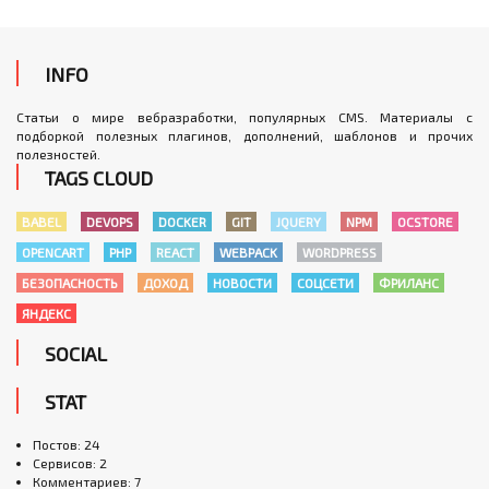
INFO
Статьи о мире вебразработки, популярных CMS. Материалы с
подборкой полезных плагинов, дополнений, шаблонов и прочих
полезностей.
TAGS CLOUD
BABEL
DEVOPS
DOCKER
GIT
JQUERY
NPM
OCSTORE
OPENCART
PHP
REACT
WEBPACK
WORDPRESS
БЕЗОПАСНОСТЬ
ДОХОД
НОВОСТИ
СОЦСЕТИ
ФРИЛАНС
ЯНДЕКС
SOCIAL
STAT
Постов: 24
Сервисов: 2
Комментариев: 7