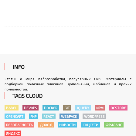
INFO
Статьи о мире вебразработки, популярных CMS. Материалы с
подборкой полезных плагинов, дополнений, шаблонов и прочих
полезностей.
TAGS CLOUD
BABEL
DEVOPS
DOCKER
GIT
JQUERY
NPM
OCSTORE
OPENCART
PHP
REACT
WEBPACK
WORDPRESS
БЕЗОПАСНОСТЬ
ДОХОД
НОВОСТИ
СОЦСЕТИ
ФРИЛАНС
ЯНДЕКС