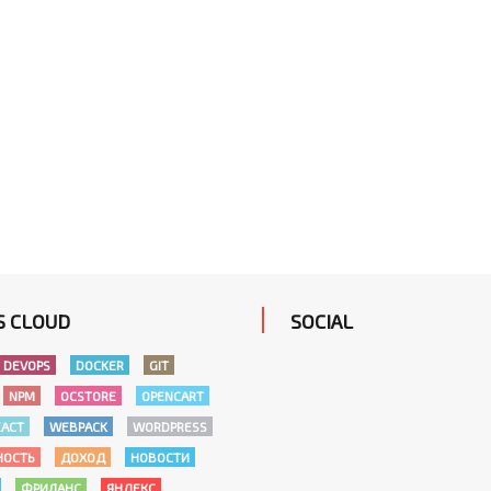
S CLOUD
SOCIAL
DEVOPS
DOCKER
GIT
NPM
OCSTORE
OPENCART
EACT
WEBPACK
WORDPRESS
НОСТЬ
ДОХОД
НОВОСТИ
ФРИЛАНС
ЯНДЕКС