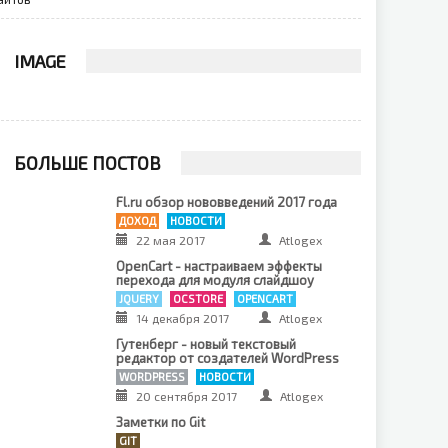
IMAGE
БОЛЬШЕ ПОСТОВ
Fl.ru обзор нововведений 2017 года
ДОХОД
НОВОСТИ
22 мая 2017
Atlogex
OpenCart - настраиваем эффекты
перехода для модуля слайдшоу
JQUERY
OCSTORE
OPENCART
14 декабря 2017
Atlogex
Гутенберг - новый текстовый
редактор от создателей WordPress
WORDPRESS
НОВОСТИ
20 сентября 2017
Atlogex
Заметки по Git
GIT