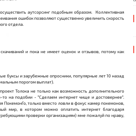
 осуществить аутсорсинг подобным образом. Коллективная
еивания ошибок позволяют существенно увеличить скорость
ного отдела.
скачиваний и пока не имеет оценок и отзывов, потому как
ые буксы и зарубежные опросники, популярные лет 10 назад
имальным порогом выплат).
проект Толока не только как возможность дополнительного
о-то на подобии - "Сделаем интернет чище и достовернее".
я ПокемонГо, только вместо ловли в фокус камер покемонов,
вый мир, в котором можно оплатить интернет благодаря
требующими проверки организациям) мне пожалуй по нраву,