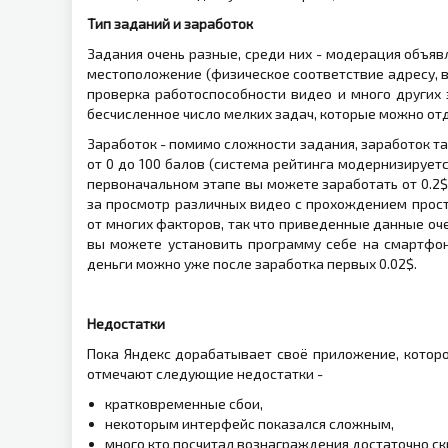
Тип заданий и заработок
Задания очень разные, среди них - модерация объя
местоположение (физическое соответствие адресу, вр
проверка работоспособности видео и много других 
бесчисленное число мелких задач, которые можно отд
Заработок - помимо сложности задания, заработок та
от 0 до 100 балов (система рейтинга модернизирует
первоначальном этапе вы можете заработать от 0.2$ 
за просмотр различных видео с прохождением прост
от многих факторов, так что приведенные данные оч
вы можете установить программу себе на смартфон 
деньги можно уже после заработка первых 0.02$.
Недостатки
Пока Яндекс дорабатывает своё приложение, которо
отмечают следующие недостатки -
кратковременные сбои,
некоторым интерфейс показался сложным,
много кто посчитал вознаграждения достаточно с