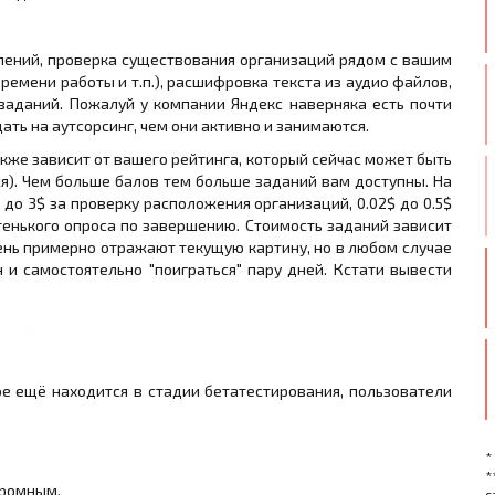
влений, проверка существования организаций рядом с вашим
емени работы и т.п.), расшифровка текста из аудио файлов,
заданий. Пожалуй у компании Яндекс наверняка есть почти
ать на аутсорсинг, чем они активно и занимаются.
кже зависит от вашего рейтинга, который сейчас может быть
ся). Чем больше балов тем больше заданий вам доступны. На
до 3$ за проверку расположения организаций, 0.02$ до 0.5$
енького опроса по завершению. Стоимость заданий зависит
ень примерно отражают текущую картину, но в любом случае
и самостоятельно "поиграться" пару дней. Кстати вывести
е ещё находится в стадии бетатестирования, пользователи
*
*
кромным.
с