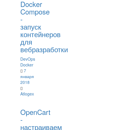
Docker
Compose
-
запуск
контейнеров
для
вебразработки
DevOps
Docker
7
января
2018
Atlogex
OpenCart
-
настраиваем