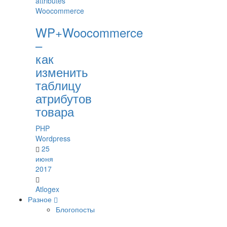
WP+Woocommerce
–
как
изменить
таблицу
атрибутов
товара
PHP
Wordpress
25
июня
2017
Atlogex
Разное
Блогопосты