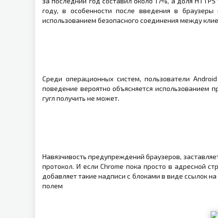
за последний год составил около 17%, а доля HTTPS 
году, в особенности после введения в браузеры
использованием безопасного соединения между клие
Среди операционных систем, пользователи Androi
поведение вероятно объясняется использованием пр
гугл получить не может.
Навязчивость предупреждений браузеров, заставляе
протокол. И если Chrome пока просто в адресной ст
добавляет такие надписи с блоками в виде ссылок
полем