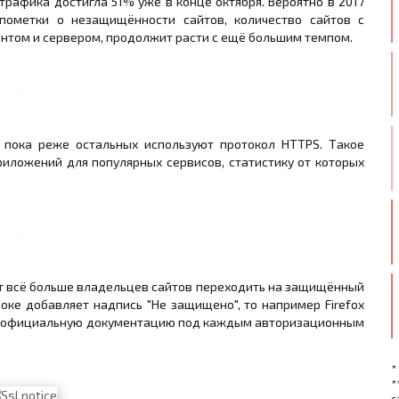
трафика достигла 51% уже в конце октября. Вероятно в 2017
 пометки о незащищённости сайтов, количество сайтов с
нтом и сервером, продолжит расти с ещё большим темпом.
d пока реже остальных используют протокол HTTPS. Такое
иложений для популярных сервисов, статистику от которых
т всё больше владельцев сайтов переходить на защищённый
роке добавляет надпись "Не защищено", то например Firefox
 на официальную документацию под каждым авторизационным
*
*
с