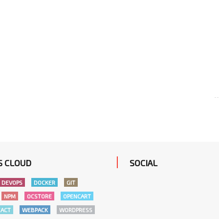
S CLOUD
SOCIAL
DEVOPS
DOCKER
GIT
NPM
OCSTORE
OPENCART
EACT
WEBPACK
WORDPRESS