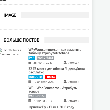
IMAGE
БОЛЬШЕ ПОСТОВ
WP+Woocommerce – как изменить
таблицу атрибутов товара
PHP
WORDPRESS
25 июня 2017
Atlogex
32 ГБ места для облака Яндекс.Диска
бесплатно
НОВОСТИ
ЯНДЕКС
19 апреля 2017
Atlogex
WP + WooCommerce - Атрибуты
товара
WORDPRESS
27 июня 2017
Atlogex
Фриланс Ру / FL.ru в 2018 году