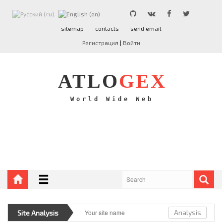
ATLO
GEX
sitemap
contacts
send email
Регистрация
|
Войти
NEWS
PROGRAMMING
ATLO
GEX
PHP
OTHER
World Wide Web
BLOGPOSTS
EARNINGS
Analysis
Site Analysis