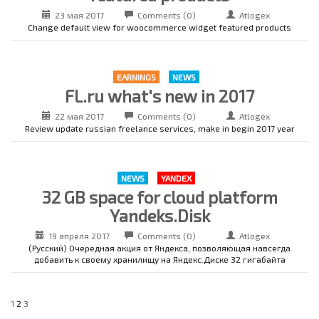
23 мая 2017
Comments (0)
Atlogex
Change default view for woocommerce widget featured products
EARNINGS
NEWS
FL.ru what's new in 2017
22 мая 2017
Comments (0)
Atlogex
Review update russian freelance services, make in begin 2017 year
NEWS
YANDEX
32 GB space for cloud platform
Yandeks.Disk
19 апреля 2017
Comments (0)
Atlogex
(Русский) Очередная акция от Яндекса, позволяющая навсегда
добавить к своему хранилищу на Яндекс.Диске 32 гигабайта
Posts
Previous
Page
1
Page
2
Page
3
Next
page
page