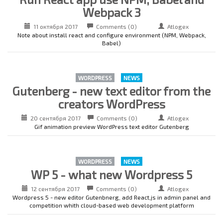
Webpack 3
11 октября 2017
Comments (0)
Atlogex
Note about install react and configure environment (NPM, Webpack,
Babel)
WORDPRESS
NEWS
Gutenberg - new text editor from the
creators WordPress
20 сентября 2017
Comments (0)
Atlogex
Gif animation preview WordPress text editor Gutenberg
WORDPRESS
NEWS
WP 5 - what new Wordpress 5
12 сентября 2017
Comments (0)
Atlogex
Wordpress 5 - new editor Gutenbnerg, add React,js in admin panel and
competition whith cloud-based web development platform