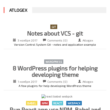
ATLOGEX
GIT
Notes about VCS - git
3 ноября 2017
Comments (0)
Atlogex
Version Control System Git - notes and application example
WORDPRESS
8 WordPress plugins for helping
developing theme
1 ноября 2017
Comments (0)
Atlogex
A few plugins for help developing WordPress theme
BABEL
NPM
REACT
WEBPACK
Run React app use NPM, Babel and