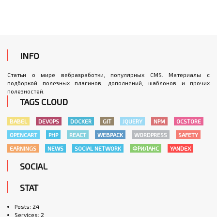
INFO
Статьи о мире вебразработки, популярных CMS. Материалы с
подборкой полезных плагинов, дополнений, шаблонов и прочих
полезностей.
TAGS CLOUD
BABEL
DEVOPS
DOCKER
GIT
JQUERY
NPM
OCSTORE
OPENCART
PHP
REACT
WEBPACK
WORDPRESS
SAFETY
EARNINGS
NEWS
SOCIAL NETWORK
ФРИЛАНС
YANDEX
SOCIAL
STAT
Posts: 24
Services: 2