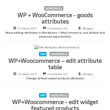
WORDPRESS
WP + WooCommerce - goods
attributes
27 июня 2017
Comments (0)
Atlogex
About editing attributes in Wordpress + WooCommerce, use default and
advanced opportunities
PHP
WORDPRESS
WP+Woocommerce – edit attribute
table
25 июня 2017
Comments (0)
Atlogex
Change default output products attributes
PHP
WORDPRESS
WP+Woocommerce - edit widget
featured products